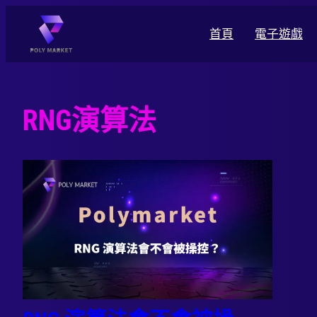
跳
至
首頁
電子遊戲
主
要
內
容
RNG演算法