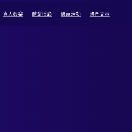
真人娛樂
體育博彩
優惠活動
熱門文章