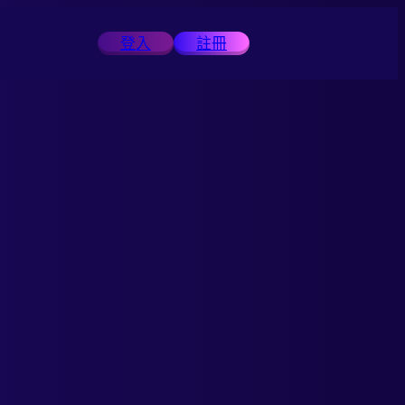
登入
註冊