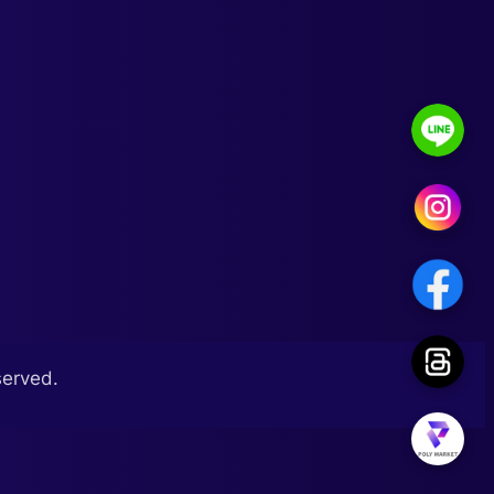
rved.