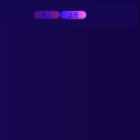
登入
註冊