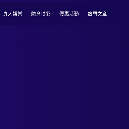
真人娛樂
體育博彩
優惠活動
熱門文章