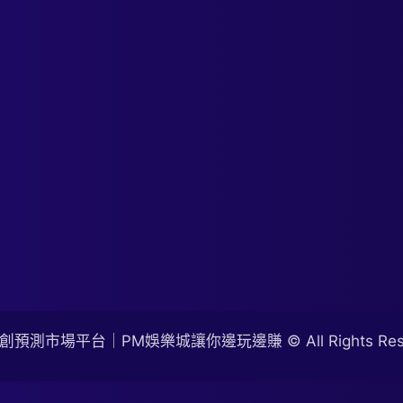
預測市場平台｜PM娛樂城讓你邊玩邊賺 © All Rights Rese