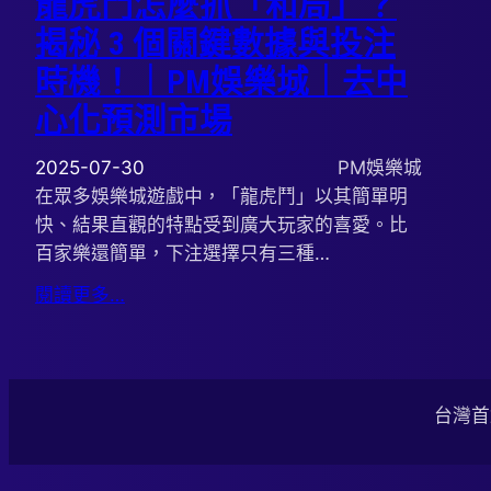
龍虎鬥怎麼抓「和局」？
揭秘 3 個關鍵數據與投注
時機！｜PM娛樂城｜去中
心化預測市場
2025-07-30
PM娛樂城
在眾多娛樂城遊戲中，「龍虎鬥」以其簡單明
快、結果直觀的特點受到廣大玩家的喜愛。比
百家樂還簡單，下注選擇只有三種…
閱讀更多…
台灣首創