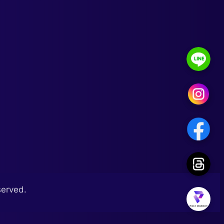
rved.