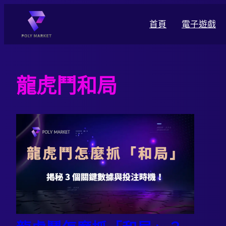
跳
至
首頁
電子遊戲
主
要
內
容
龍虎鬥和局