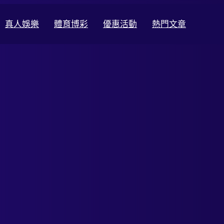
真人娛樂
體育博彩
優惠活動
熱門文章