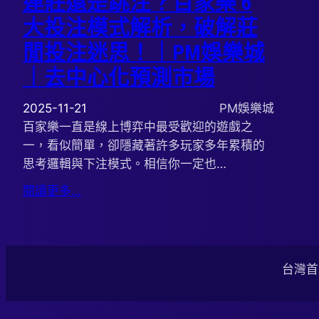
連莊還是跳注？百家樂 6
大投注模式解析，破解莊
閒投注迷思！｜PM娛樂城
｜去中心化預測市場
2025-11-21
PM娛樂城
百家樂一直是線上博弈中最受歡迎的遊戲之
一，看似簡單，卻隱藏著許多玩家多年累積的
思考邏輯與下注模式。相信你一定也…
閱讀更多…
台灣首創