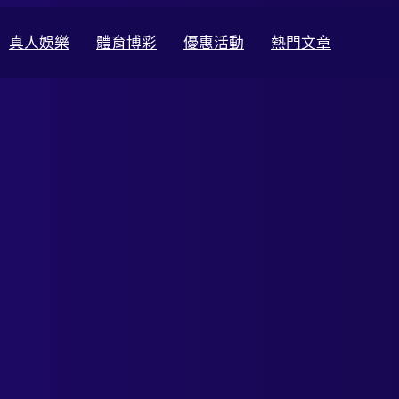
真人娛樂
體育博彩
優惠活動
熱門文章