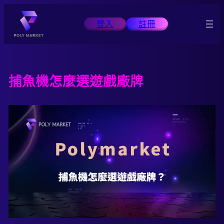
跳
至
登入
註冊
主
要
內
容
捕魚機怎麼選遊戲廠牌