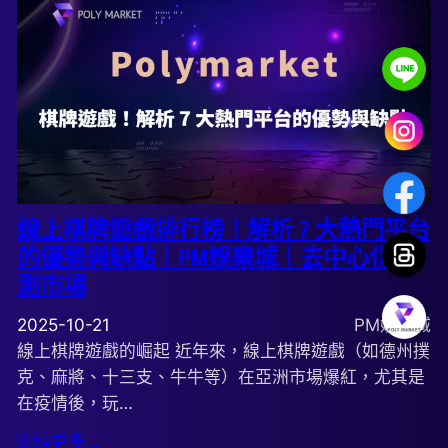
線上棋牌遊戲排行榜！解析 7 大熱門平台
的優勢與缺點｜PM娛樂城｜去中心化預
測市場
2025-10-21
PM娛樂城
線上棋牌遊戲的崛起 近年來，線上棋牌遊戲（如德州撲
克、麻將、十三支、牛牛等）在亞洲市場爆紅，尤其是
在疫情後，玩…
閱讀更多…