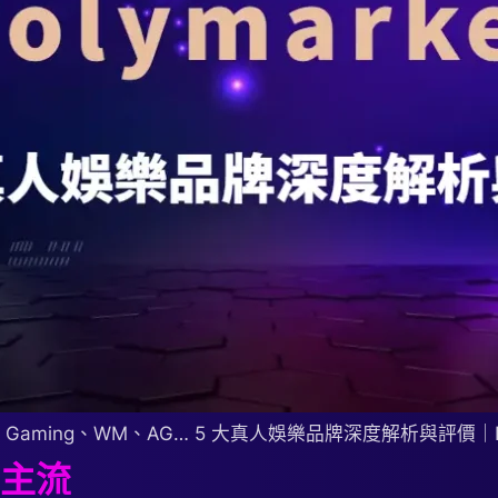
tion Gaming、WM、AG… 5 大真人娛樂品牌深度解析與評價
主流