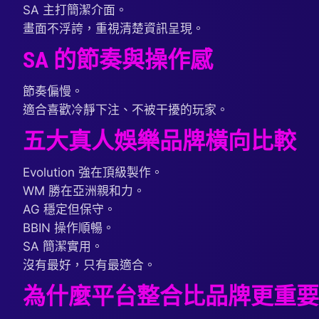
SA 主打簡潔介面。
畫面不浮誇，重視清楚資訊呈現。
SA 的節奏與操作感
節奏偏慢。
適合喜歡冷靜下注、不被干擾的玩家。
五大真人娛樂品牌橫向比較
Evolution 強在頂級製作。
WM 勝在亞洲親和力。
AG 穩定但保守。
BBIN 操作順暢。
SA 簡潔實用。
沒有最好，只有最適合。
為什麼平台整合比品牌更重要