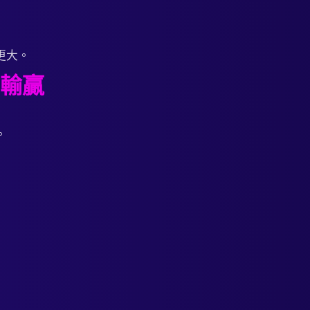
更大。
輸贏
。