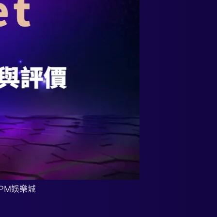
｜PM娛樂城