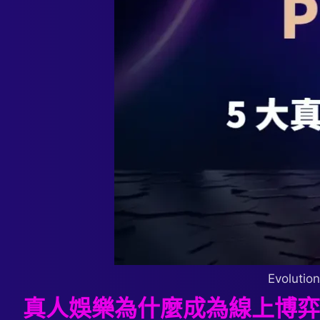
Evolu
真人娛樂為什麼成為線上博弈