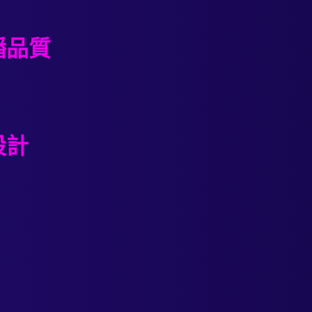
直播品質
奏設計