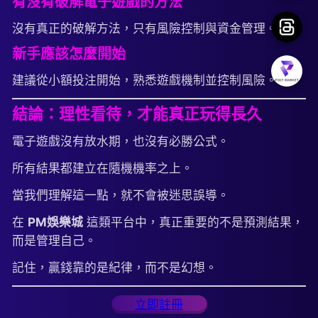
有沒有破解電子遊戲的方法
沒有真正的破解方法，只有風險控制與資金管理。
新手應該怎麼開始
建議從小額投注開始，熟悉遊戲機制並控制風險。
結論：理性看待，才能真正玩得長久
電子遊戲沒有放水期，也沒有必勝公式。
所有結果都建立在隨機機率之上。
當我們理解這一點，就不會被迷思誤導。
在
PM娛樂城
這類平台中，真正重要的不是預測結果，
而是管理自己。
記住，贏錢靠的是紀律，而不是幻想。
立即註冊