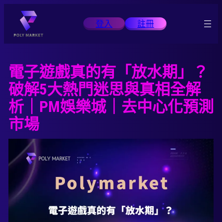
跳
至
登入
註冊
主
要
內
電子遊戲真的有「放水期」？
容
破解5大熱門迷思與真相全解
析｜PM娛樂城｜去中心化預測
市場