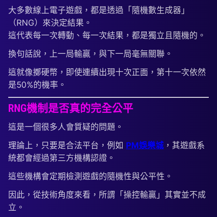
大多數線上電子遊戲，都是透過「隨機數生成器」
（RNG）來決定結果。
這代表每一次轉動、每一次結果，都是獨立且隨機的。
換句話說，上一局輸贏，與下一局毫無關聯。
這就像擲硬幣，即使連續出現十次正面，第十一次依然
是50%的機率。
RNG機制是否真的完全公平
這是一個很多人會質疑的問題。
理論上，只要是合法平台，例如
PM娛樂城
，其遊戲系
統都會經過第三方機構認證。
這些機構會定期檢測遊戲的隨機性與公平性。
因此，從技術角度來看，所謂「操控輸贏」其實並不成
立。