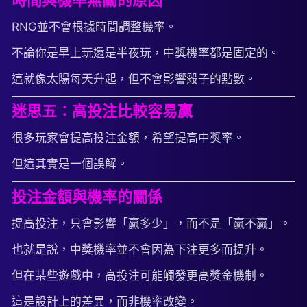
時間與機率無關的原因
RNG並不會根據時間調整機率。
不論你是早上玩還是半夜玩，中獎機率都是固定的。
這就像太陽每天升起，但不會影響骰子的點數。
迷思五：高投注比較容易贏
很多玩家會提高投注金額，希望提高中獎率。
但這其實是一個誤解。
投注金額與機率的關係
提高投注，只會影響「贏多少」，而不是「贏不贏」。
也就是說，中獎機率並不會因為下注更多而提升。
但在某些遊戲中，高投注可能觸發更高獎金機制。
這是設計上的差異，而非機率改變。