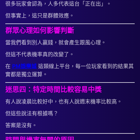
很多玩家會認為，人多代表這台「正在出」。
但事實上，這只是群體效應。
群眾心理如何影響判斷
當我們看到別人贏錢，就會產生跟風心理。
但這不代表機率真的改變了。
在
PM娛樂城
這類線上平台，每一位玩家看到的結果其
實都是獨立運算。
迷思四：特定時間比較容易中獎
有人說凌晨比較好中，也有人說週末機率比較高。
但這些說法有根據嗎？
答案是沒有。