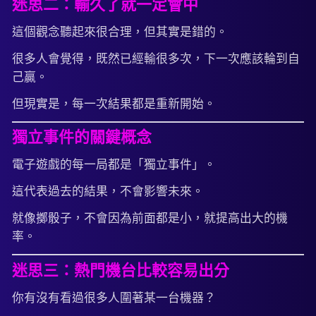
迷思二：輸久了就一定會中
這個觀念聽起來很合理，但其實是錯的。
很多人會覺得，既然已經輸很多次，下一次應該輪到自
己贏。
但現實是，每一次結果都是重新開始。
獨立事件的關鍵概念
電子遊戲的每一局都是「獨立事件」。
這代表過去的結果，不會影響未來。
就像擲骰子，不會因為前面都是小，就提高出大的機
率。
迷思三：熱門機台比較容易出分
你有沒有看過很多人圍著某一台機器？