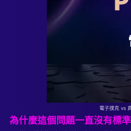
電子撲克 v
為什麼這個問題一直沒有標準