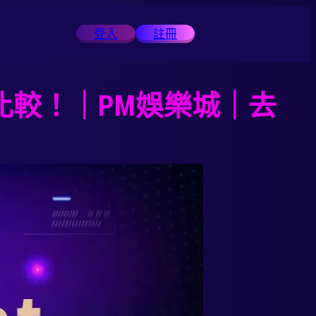
登入
註冊
鍵比較！｜PM娛樂城｜去