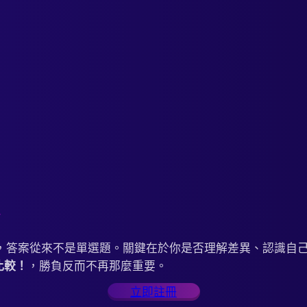
，答案從來不是單選題。關鍵在於你是否理解差異、認識自
比較！
，勝負反而不再那麼重要。
立即註冊