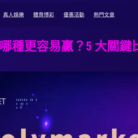
真人娛樂
體育博彩
優惠活動
熱門文章
克，哪種更容易贏？5 大關