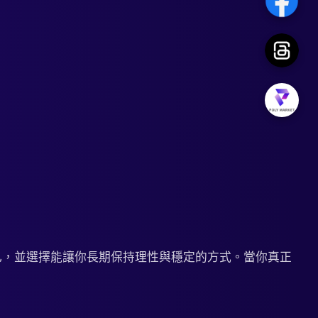
己，並選擇能讓你長期保持理性與穩定的方式。當你真正