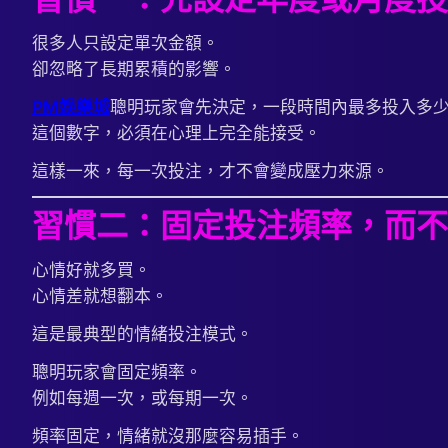
很多人只設定單次金額。
卻忽略了長期累積的影響。
PM娛樂城
聰明玩家會先決定，一段時間內最多投入多
這個數字，必須在心理上完全能接受。
這樣一來，每一次投注，才不會變成壓力來源。
習慣二：固定投注頻率，而不
心情好就多買。
心情差就想翻本。
這是最典型的情緒投注模式。
聰明玩家會固定頻率。
例如每週一次，或每期一次。
頻率固定，情緒就沒那麼容易插手。