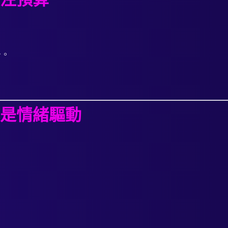
少。
是情緒驅動