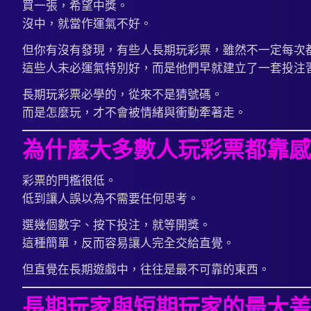
買一張，希望中獎。
沒中，就當作運氣不好。
但你有沒有發現，有些人長期玩彩票，雖然不一定每次
這些人未必運氣特別好，而是他們早就建立了一套投注
長期玩彩票必學的，從來不是猜號碼。
而是怎麼玩，才不會被情緒與衝動牽著走。
為什麼大多數人玩彩票都靠感
彩票的門檻很低。
低到讓人誤以為不需要任何思考。
選幾個數字、按下投注，就等開獎。
這種簡單，反而容易讓人完全交給直覺。
但直覺在長期遊戲中，往往是最不可靠的東西。
長期玩家與短期玩家的最大差