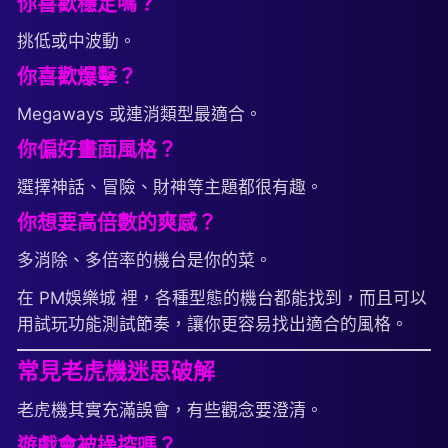
你喜歡穩定嗎？
挑低或中波動。
你喜歡爆擊？
Megaways 或連消類型最適合。
你偏好畫面風格？
選擇神話、冒險、財神等主題都很有趣。
你想要高倍數的爽感？
多消除、多倍率的機台是你的菜。
在 PM娛樂城 裡，各種型態的機台都能找到，而且可以
用試玩功能測試節奏，讓你更容易找出適合的風格。
常見老虎機迷思破解
老虎機其實充滿誤會，有些觀念要澄清。
遊戲會被操控嗎？