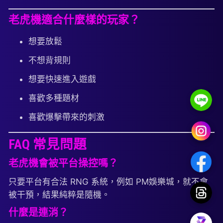
老虎機適合什麼樣的玩家？
想要放鬆
不想背規則
想要快速進入遊戲
喜歡多種題材
喜歡爆擊帶來的刺激
FAQ 常見問題
老虎機會被平台操控嗎？
只要平台有合法 RNG 系統，例如 PM娛樂城，就不會
被干預，結果純粹是隨機。
什麼是連消？