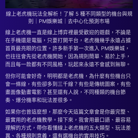
線上老虎機玩法全解析！了解 5 種不同類型的機台與規
則｜PM娛樂城｜去中心化預測市場
線上老虎機一直是線上博弈裡最受歡迎的遊戲，不論是
在手機還是電腦，只要打開平台，老虎機幾乎永遠占據
首頁最亮眼的位置。許多新手第一次進入 PM娛樂城，
也往往會先從老虎機開始，因為規則簡單、易於上手，
而且每一款都有不同風格，玩起來永遠不會感到無聊。
但你可能會好奇，明明都是老虎機，為什麼有些機台只
會一條線，有些卻多到三千線？有些是傳統圖案，有些
畫面像動畫電影？甚至還有人說，不同種類的機台節
奏、爆分機率和玩法差很多。
如果你也曾這麼想，那麼今天這篇文章會是你最完整、
最實用的老虎機教學。接下來，我會用最口語、最容易
理解的方式，帶你看懂線上老虎機的五大類型、玩法差
異、各種規則意義，還有選機台的實用技巧。