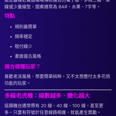
線或少量線型，圖案通常為 BAR、水果、7字等。
特點
規則最簡單
頻率穩定
賠付線少
畫面復古風格
適合哪種玩家？
喜歡老派風格、想要簡單純粹，又不太想應付太多花俏
功能的玩家。
多線老虎機：線數越多、變化越大
這類機台通常帶有 20 線、40 線、100 線，甚至更
多。只要有符號於任意線路相連，就能產生獎勵。