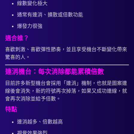
線數變化極大
通常有連消、擴散或倍數功能
爆發力很強
適合誰？
喜歡刺激、喜歡彈性節奏，並且享受機台不斷變化帶來
驚喜的人。
連消機台：每次消除都能累積倍數
目前許多新型機台會採用「連消」機制，也就是圖案連
線後會消失，新的符號再次掉落，如果又成功連線，就
會再次消除並給予倍數。
特點
連消越多、倍數越高
視覺效果強烈