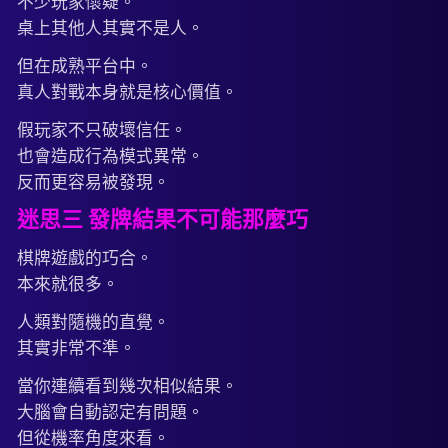
不少玩家懷疑。
桌上其他人其實不是人。
但在成熟平台中。
真人對戰本身就是核心價值。
假玩家不只破壞信任。
也會造成行為模式異常。
反而更容易被發現。
迷思三 發牌結果不可能那麼巧
棋牌遊戲的巧合。
本來就很多。
人類對隨機的直覺。
其實非常不準。
當你連續看到幾次相似結果。
大腦會自動認定有問題。
但從機率角度來看。