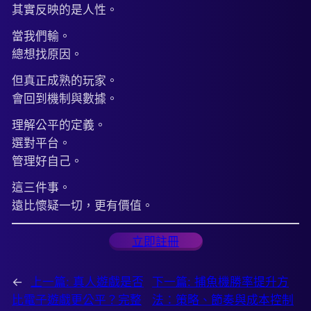
其實反映的是人性。
當我們輸。
總想找原因。
但真正成熟的玩家。
會回到機制與數據。
理解公平的定義。
選對平台。
管理好自己。
這三件事。
遠比懷疑一切，更有價值。
立即註冊
←
上一篇:
真人遊戲是否
下一篇:
捕魚機勝率提升方
比電子遊戲更公平？完整
法：策略、節奏與成本控制