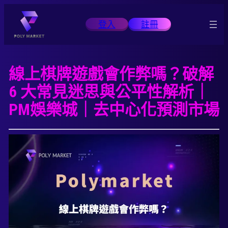
跳
至
登入
註冊
主
要
內
線上棋牌遊戲會作弊嗎？破解
容
6 大常見迷思與公平性解析｜
PM娛樂城｜去中心化預測市場