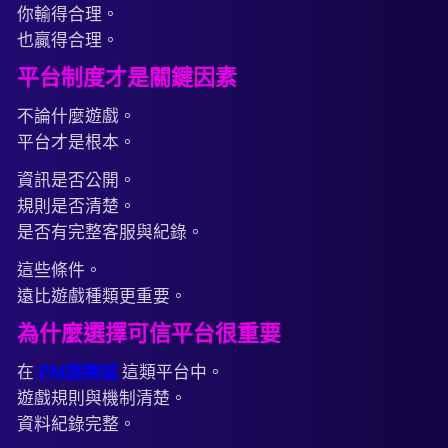
你輸得合理。
也贏得合理。
平台制度才是關鍵因素
不論什麼遊戲。
平台才是根本。
資訊是否公開。
規則是否清楚。
是否有完整客服與紀錄。
這些條件。
遠比遊戲種類更重要。
為什麼選擇可信平台很重要
在
PM娛樂城
這類平台中。
遊戲規則與機制清楚。
資料紀錄完整。