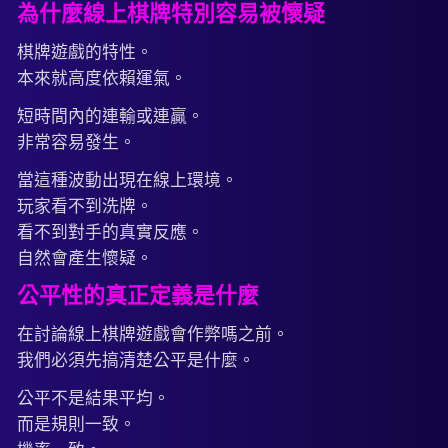
為什麼線上棋牌特別容易被懷疑
棋牌遊戲的特性。
本來就高度依賴運氣。
短時間內的連輸或連贏。
非常容易發生。
當這種波動出現在線上環境。
玩家看不到洗牌。
看不到對手的真實反應。
自然會產生懷疑。
公平性的真正定義是什麼
在討論線上棋牌遊戲會作弊嗎之前。
我們必須先搞清楚公平是什麼。
公平不是結果平均。
而是規則一致。