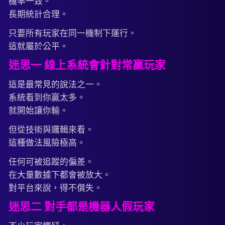
機率一致。
長期統計合理。
只要所有玩家在同一機制下運行。
這就屬於公平。
迷思一 線上系統會針對常贏玩家
這是最常見的說法之一。
系統看到你贏太多。
就開始讓你輸。
但從技術與邏輯來看。
這種做法風險極高。
任何可被追蹤的偏差。
在大量數據下都會被放大。
對平台來說，得不償失。
迷思二 對手都是機器人假玩家