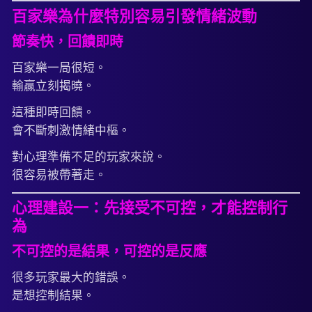
百家樂為什麼特別容易引發情緒波動
節奏快，回饋即時
百家樂一局很短。
輸贏立刻揭曉。
這種即時回饋。
會不斷刺激情緒中樞。
對心理準備不足的玩家來說。
很容易被帶著走。
心理建設一：先接受不可控，才能控制行
為
不可控的是結果，可控的是反應
很多玩家最大的錯誤。
是想控制結果。