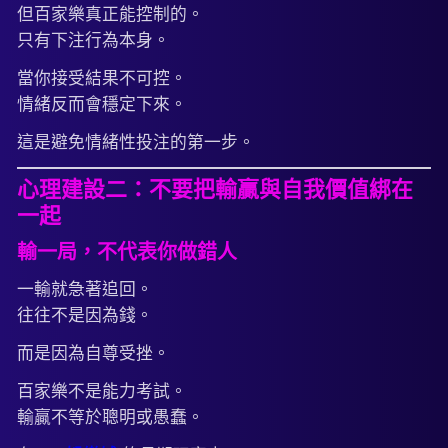
但百家樂真正能控制的。
只有下注行為本身。
當你接受結果不可控。
情緒反而會穩定下來。
這是避免情緒性投注的第一步。
心理建設二：不要把輸贏與自我價值綁在
一起
輸一局，不代表你做錯人
一輸就急著追回。
往往不是因為錢。
而是因為自尊受挫。
百家樂不是能力考試。
輸贏不等於聰明或愚蠢。