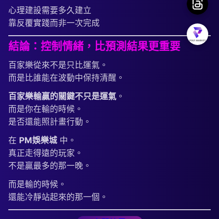
心理建設需要多久建立
靠反覆實踐而非一次完成
結論：控制情緒，比預測結果更重要
百家樂從來不是只比運氣。
而是比誰能在波動中保持清醒。
百家樂輸贏的關鍵不只是運氣
。
而是你在輸的時候。
是否還能照計畫行動。
在
PM娛樂城
中。
真正走得遠的玩家。
不是贏最多的那一晚。
而是輸的時候。
還能冷靜站起來的那一個。