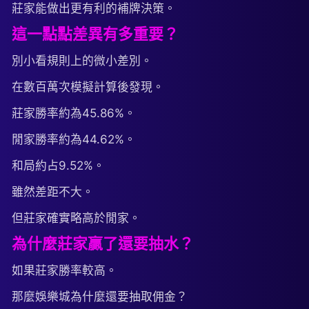
莊家能做出更有利的補牌決策。
這一點點差異有多重要？
別小看規則上的微小差別。
在數百萬次模擬計算後發現。
莊家勝率約為45.86%。
閒家勝率約為44.62%。
和局約占9.52%。
雖然差距不大。
但莊家確實略高於閒家。
為什麼莊家贏了還要抽水？
如果莊家勝率較高。
那麼娛樂城為什麼還要抽取佣金？