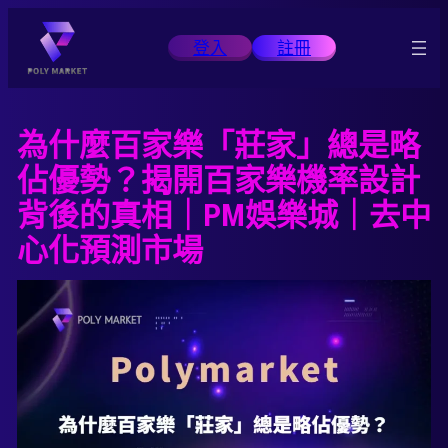
跳
至
登入
註冊
主
要
內
為什麼百家樂「莊家」總是略
容
佔優勢？揭開百家樂機率設計
背後的真相｜PM娛樂城｜去中
心化預測市場