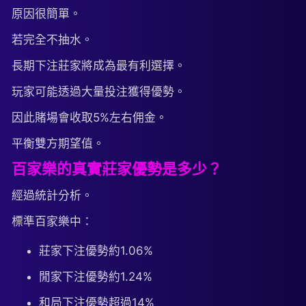
原因很簡單。
若完全不抽水。
長期下注莊家將成為最有利選擇。
玩家可能透過大量投注獲得優勢。
因此賭場會收取5%左右佣金。
平衡雙方期望值。
百家樂的真實莊家優勢是多少？
經過統計分析。
標準百家樂中：
莊家下注優勢約1.06%
閒家下注優勢約1.24%
和局下注優勢超過14%