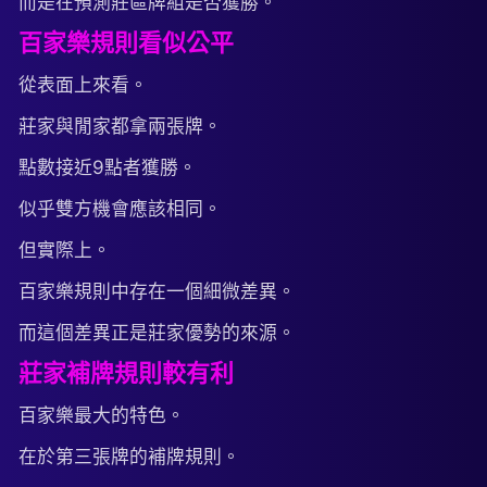
而是在預測莊區牌組是否獲勝。
百家樂規則看似公平
從表面上來看。
莊家與閒家都拿兩張牌。
點數接近9點者獲勝。
似乎雙方機會應該相同。
但實際上。
百家樂規則中存在一個細微差異。
而這個差異正是莊家優勢的來源。
莊家補牌規則較有利
百家樂最大的特色。
在於第三張牌的補牌規則。