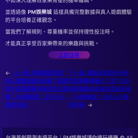
不如深入理解百家樂背後的機率邏輯。
並透過像
PM娛樂城
這樣具備完整數據與真人遊戲體驗
的平台培養正確觀念。
當我們了解規則、尊重機率並保持理性投注時。
才能真正享受百家樂帶來的樂趣與挑戰。
立即註冊
←
上一篇:
棋牌遊戲到底
下一篇:
進階玩家如何分析
是心理戰還是技術戰？揭開
百家樂籌碼變化？從下注行
高手長期獲勝背後的真正關
為看懂牌桌背後的資金訊號
鍵｜PM娛樂城｜去中心化
｜PM娛樂城｜去中心化預
預測市場
測市場
→
台灣首創預測市場平台｜PM娛樂城讓你邊玩邊賺 © All