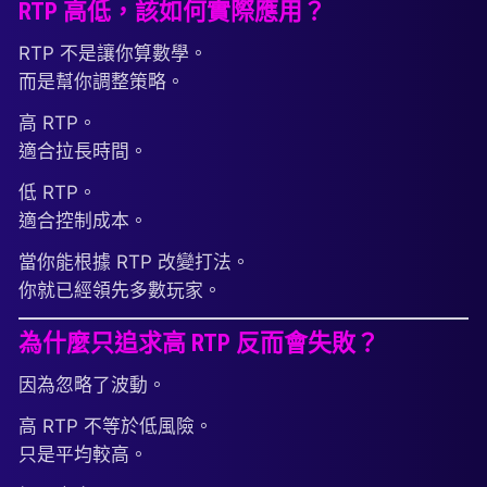
RTP 高低，該如何實際應用？
RTP 不是讓你算數學。
而是幫你調整策略。
高 RTP。
適合拉長時間。
低 RTP。
適合控制成本。
當你能根據 RTP 改變打法。
你就已經領先多數玩家。
為什麼只追求高 RTP 反而會失敗？
因為忽略了波動。
高 RTP 不等於低風險。
只是平均較高。