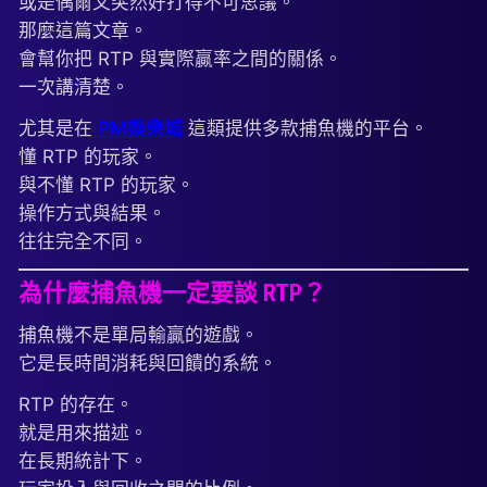
或是偶爾又突然好打得不可思議。
那麼這篇文章。
會幫你把 RTP 與實際贏率之間的關係。
一次講清楚。
尤其是在
PM娛樂城
這類提供多款捕魚機的平台。
懂 RTP 的玩家。
與不懂 RTP 的玩家。
操作方式與結果。
往往完全不同。
為什麼捕魚機一定要談 RTP？
捕魚機不是單局輸贏的遊戲。
它是長時間消耗與回饋的系統。
RTP 的存在。
就是用來描述。
在長期統計下。