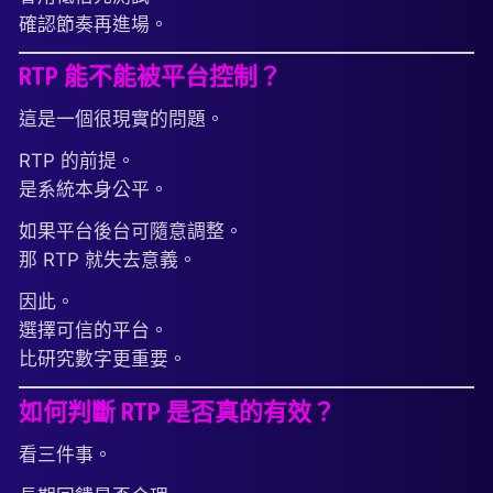
確認節奏再進場。
RTP 能不能被平台控制？
這是一個很現實的問題。
RTP 的前提。
是系統本身公平。
如果平台後台可隨意調整。
那 RTP 就失去意義。
因此。
選擇可信的平台。
比研究數字更重要。
如何判斷 RTP 是否真的有效？
看三件事。