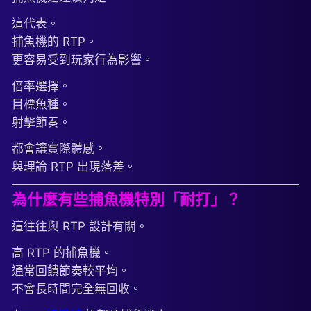
這代表。
捕魚機的 RTP。
更容易受到玩家行為影響。
倍率選擇。
目標魚種。
射擊節奏。
都會讓實際體感。
與理論 RTP 出現落差。
為什麼有些捕魚機特別「耐打」？
這往往與 RTP 設計有關。
高 RTP 的捕魚機。
通常回饋節奏較平均。
不會長時間完全無回收。