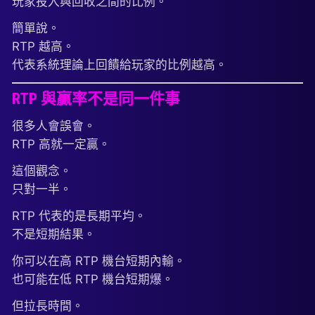
玩家投入與回收之間的比例。
簡單說。
RTP 越高。
代表系統理論上回饋給玩家的比例越高。
RTP 與贏率不是同一件事
很多人會誤會。
RTP 高就一定贏。
這個觀念。
只對一半。
RTP 代表的是長期平均。
不是短期結果。
你可以在高 RTP 機台短期內輸。
也可能在低 RTP 機台短期爆。
但拉長時間。