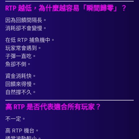
RTP 越低，為什麼越容易「瞬間歸零」？
因為回饋間隔長。
消耗卻不會變慢。
在低 RTP 捕魚機中。
玩家常會遇到。
子彈一直吃。
魚卻不倒。
資金消耗快。
回饋來得慢。
自然撐不久。
高 RTP 是否代表適合所有玩家？
不一定。
高 RTP 機台。
通常波動較小。