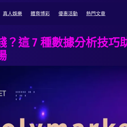
真人娛樂
體育博彩
優惠活動
熱門文章
？這 7 種數據分析技巧
場