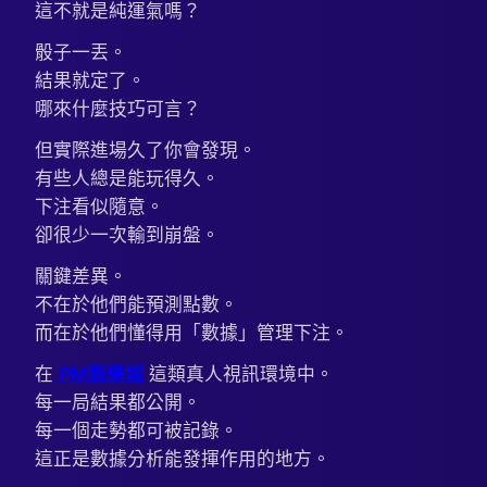
這不就是純運氣嗎？
骰子一丟。
結果就定了。
哪來什麼技巧可言？
但實際進場久了你會發現。
有些人總是能玩得久。
下注看似隨意。
卻很少一次輸到崩盤。
關鍵差異。
不在於他們能預測點數。
而在於他們懂得用「數據」管理下注。
在
PM娛樂城
這類真人視訊環境中。
每一局結果都公開。
每一個走勢都可被記錄。
這正是數據分析能發揮作用的地方。