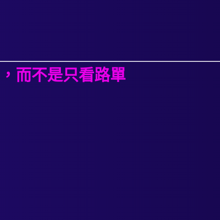
，而不是只看路單