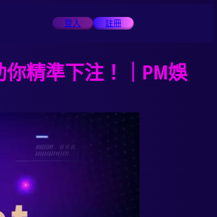
登入
註冊
助你精準下注！｜PM娛