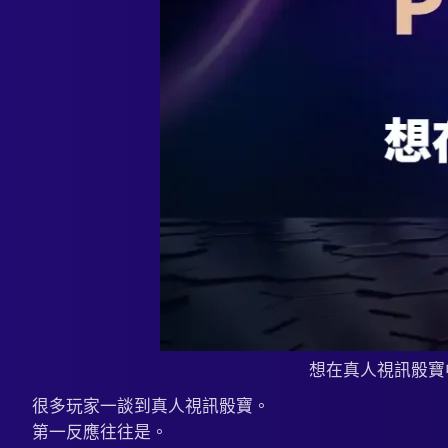
想在真人視訊骰寶
很多玩家一談到真人視訊骰寶。
第一反應往往是。