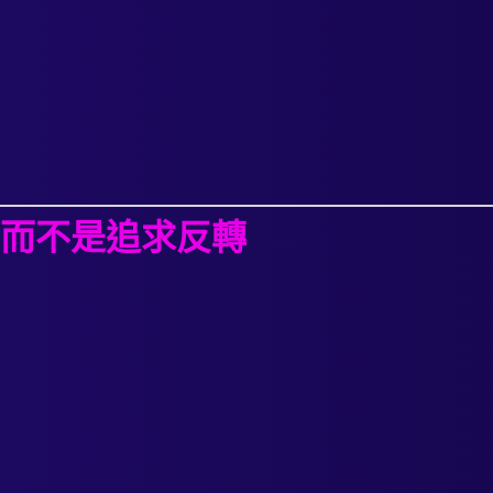
而不是追求反轉