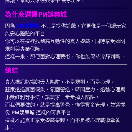
建議，幫助大家在娛樂中保持理性。
為什麼選擇
PM娛樂城
因為
PM娛樂城
不只是提供遊戲，它更像是一個讓玩家
能安心體驗的平台。
你可以在這裡找到高互動性的真人遊戲，同時享受透明
規則與專業保障。
這樣一來，即便面對心理戰術，你也能保持冷靜判斷。
總結
真人視訊賭場的最大陷阱，不是規則，而是心理。
莊家透過贏面假象、氛圍營造、時間壓力、追輸心理與
小獎紅利等手法，讓玩家一步步掉入陷阱。
而我們要做的，就是提高警覺、懂得資金管理，並選擇
像
PM娛樂城
這樣的可靠平台。
這樣才能真正享受遊戲樂趣，而不是被心理戰術牽著
走。