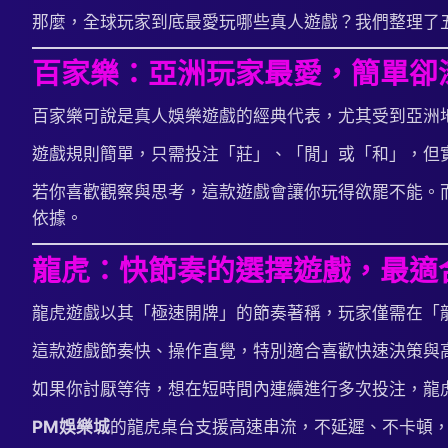
那麼，全球玩家到底最愛玩哪些真人遊戲？我們整理了
百家樂：亞洲玩家最愛，簡單卻
百家樂可說是真人娛樂遊戲的經典代表，尤其受到亞洲
遊戲規則簡單，只需投注「莊」、「閒」或「和」，但
若你喜歡觀察與思考，這款遊戲會讓你玩得欲罷不能。
依據。
龍虎：快節奏的選擇遊戲，最適
龍虎遊戲以其「極速開牌」的節奏著稱，玩家僅需在「
這款遊戲節奏快、操作直覺，特別適合喜歡快速決策與
如果你討厭等待，想在短時間內連續進行多次投注，龍
PM娛樂城
的龍虎桌台支援高速串流，不延遲、不卡頓