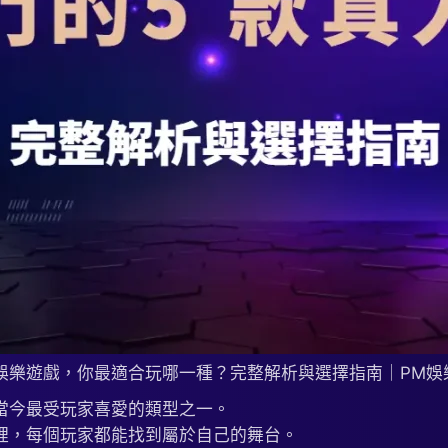
人娛樂遊戲，你最適合玩哪一種？完整解析與選擇指南｜PM
當今最受玩家喜愛的類型之一。
裡，每個玩家都能找到屬於自己的舞台。