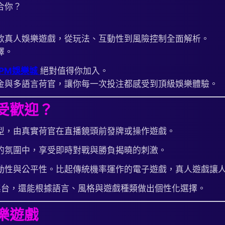
合你？
款真人娛樂遊戲，從玩法、互動性到風險控制全面解析。
擇。
PM娛樂城
絕對值得你加入。
金與多語言荷官，讓你每一次投注都感受到頂級娛樂體驗。
受歡迎？
型，由真實荷官在直播鏡頭前發牌或操作遊戲。
的氛圍中，享受即時對戰與勝負揭曉的刺激。
動性與公平性。比起傳統機率運作的電子遊戲，真人遊戲讓
桌台，還能根據語言、風格與遊戲種類做出個性化選擇。
樂遊戲