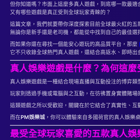
但你知道嗎？市面上這麼多真人遊戲，到底哪一款最適
又有哪些遊戲是真正受到全球玩家青睞的？
這篇文章，我們就要帶你深度探索目前全球最火紅的五
無論你是新手還是老司機，都能從中找到自己的最佳選
而如果你還在尋找一個能安心遊玩的高品質平台，那麼
它不只收錄全球熱門真人遊戲，還結合高返水、即時出
真人娛樂遊戲是什麼？為何這麼
真人娛樂遊戲是一種結合現場直播與互動投注的博弈類
玩家則透過手機或電腦與之互動，在彷彿置身實體賭場
這類遊戲之所以受歡迎，關鍵在於它結合了真實性、互
而在
PM娛樂城
，你可以體驗來自多國荷官的真人娛樂
最受全球玩家喜愛的五款真人娛