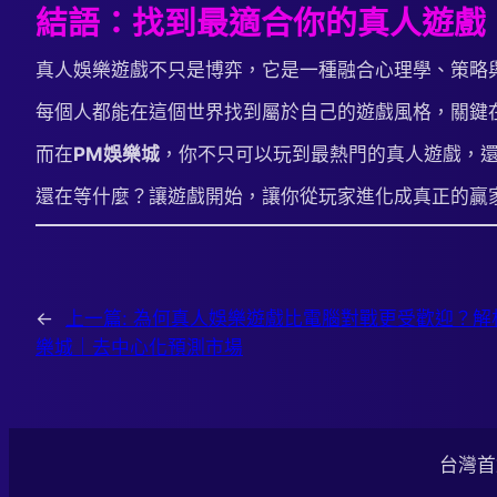
結語：找到最適合你的真人遊戲
真人娛樂遊戲不只是博弈，它是一種融合心理學、策略
每個人都能在這個世界找到屬於自己的遊戲風格，關鍵
而在
PM娛樂城
，你不只可以玩到最熱門的真人遊戲，
還在等什麼？讓遊戲開始，讓你從玩家進化成真正的贏
←
上一篇:
為何真人娛樂遊戲比電腦對戰更受歡迎？解
樂城｜去中心化預測市場
台灣首創