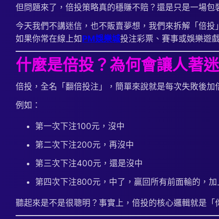
但問題來了，倍投策略真的穩賺不賠？還是只是一場包
今天我們不講迷信，也不販賣夢想，我們來拆解「倍投
如果你常在線上如
PM娛樂城
投注彩票、賽事或娛樂遊
什麼是倍投？為何會讓人著迷
倍投，全名「翻倍投注」，簡單來說就是每次失敗後加
例如：
第一次下注100元，沒中
第二次下注200元，再沒中
第三次下注400元，還是沒中
第四次下注800元，中了，贏回所有前面輸的，加上
聽起來是不是很聰明？事實上，倍投的核心邏輯就是「