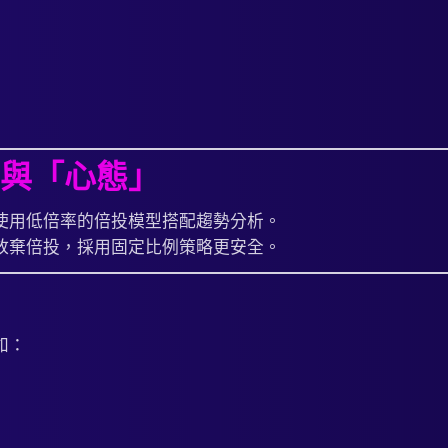
與「心態」
使用低倍率的倍投模型搭配趨勢分析。
放棄倍投，採用固定比例策略更安全。
如：