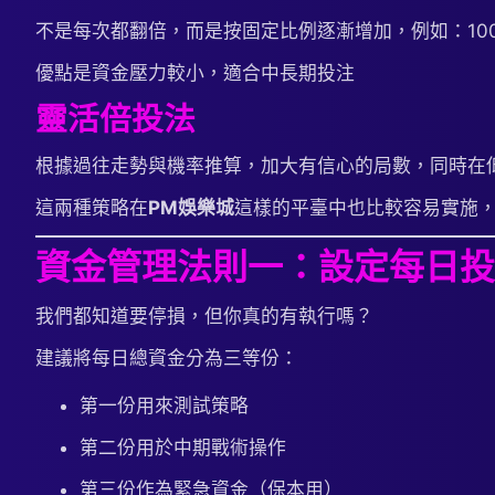
不是每次都翻倍，而是按固定比例逐漸增加，例如：100元
優點是資金壓力較小，適合中長期投注
靈活倍投法
根據過往走勢與機率推算，加大有信心的局數，同時在
這兩種策略在
PM娛樂城
這樣的平臺中也比較容易實施
資金管理法則一：設定每日投
我們都知道要停損，但你真的有執行嗎？
建議將每日總資金分為三等份：
第一份用來測試策略
第二份用於中期戰術操作
第三份作為緊急資金（保本用）