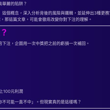
裝華麗的陷阱？
」這個概念，深入分析背後的風險與邏輯，並延伸出3種更務
戲，那這篇文章，可能會徹底改變你對下注的理解。
？
倍下注，企圖用一次中獎把之前的虧損一次補回。
100元利潤
你不可能一直不中」。但現實真的是這樣嗎？