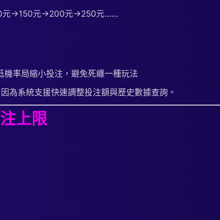
→150元→200元→250元……
低機率局縮小投注，避免死纏一種玩法
，因為系統支援快速調整投注額與歷史數據查詢。
注上限